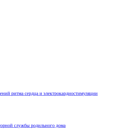
ений ритма сердца и электрокардиостимуляции
торной службы родильного дома