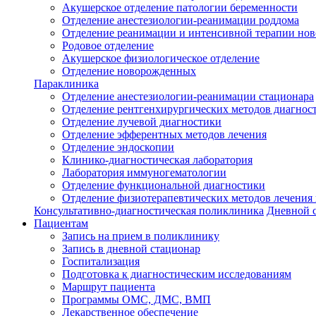
Акушерское отделение патологии беременности
Отделение анестезиологии-реанимации роддома
Отделение реанимации и интенсивной терапии но
Родовое отделение
Акушерское физиологическое отделение
Отделение новорожденных
Параклиника
Отделение анестезиологии-реанимации стационара
Отделение рентгенхирургических методов диагнос
Отделение лучевой диагностики
Отделение эфферентных методов лечения
Отделение эндоскопии
Клинико-диагностическая лаборатория
Лаборатория иммуногематологии
Отделение функциональной диагностики
Отделение физиотерапевтических методов лечения
Консультативно-диагностическая поликлиника
Дневной 
Пациентам
Запись на прием в поликлинику
Запись в дневной стационар
Госпитализация
Подготовка к диагностическим исследованиям
Маршрут пациента
Программы ОМС, ДМС, ВМП
Лекарственное обеспечение