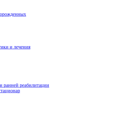
ворожденных
тики и лечения
 и ранней реабилитации
стационар