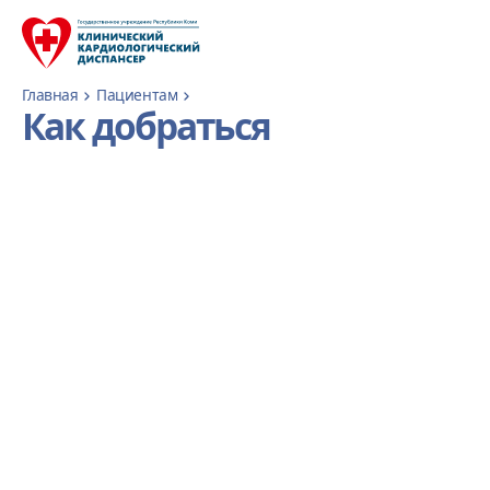
Главная
Пациентам
Как добраться
Из Орбиты на маршруте №15 с пересадкой на
маршрут №10 на остановке «Педколледж); на
маршруте №44 с пересадкой на маршрут №10
на остановках «Поликлиника №3». «Аврора»,
«Гостиница «Сыктывкар» и «ЖД вокзал»: на
маршруте №3 с пересадкой на маршрут №10 на
остановке «Аэровокзал».
Из района Октябрьского проспекта (остановок
«Телецентр», «ул.Печорская», «ул.Чкалова»,
«Аптека», «Баня №4», «СГУ») можно добраться