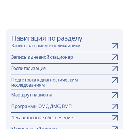
«ул.Печорская», «ул.Чкалова», «Аптека». «Баня
№4». «СГУ» можно добраться на маршруте 54м
с пересадкой на маршрут №10 на остановке
«Педколледж».
Навигация по разделу
Запись на прием в поликлинику
Запись в дневной стационар
Госпитализация
Подготовка к диагностическим
исследованиям
Маршрут пациента
Программы ОМС, ДМС, ВМП
Лекарственное обеспечение
Медицинский туризм