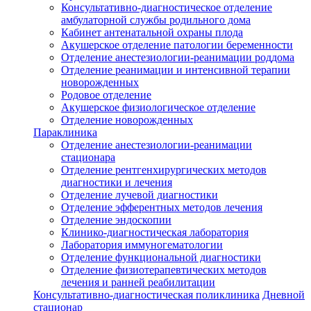
Консультативно-диагностическое отделение
амбулаторной службы родильного дома
Кабинет антенатальной охраны плода
Акушерское отделение патологии беременности
Отделение анестезиологии-реанимации роддома
Отделение реанимации и интенсивной терапии
новорожденных
Родовое отделение
Акушерское физиологическое отделение
Отделение новорожденных
Параклиника
Отделение анестезиологии-реанимации
стационара
Отделение рентгенхирургических методов
диагностики и лечения
Отделение лучевой диагностики
Отделение эфферентных методов лечения
Отделение эндоскопии
Клинико-диагностическая лаборатория
Лаборатория иммуногематологии
Отделение функциональной диагностики
Отделение физиотерапевтических методов
лечения и ранней реабилитации
Консультативно-диагностическая поликлиника
Дневной
стационар