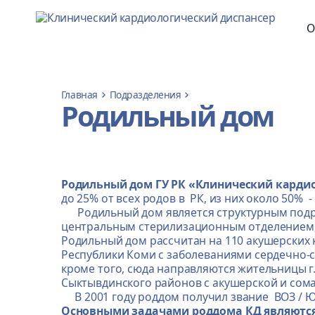
О
Главная
Подразделения
Родильный дом
Родильный дом ГУ РК «Клинический карди
до 25% от всех родов в РК, из них около 50%
Родильный дом является структурным подра
центральным стерилизационным отделением, 
Родильный дом рассчитан на 110 акушерских
Республики Коми с заболеваниями сердечно-
кроме того, сюда направляются жительницы г.
Сыктывдинского районов с акушерской и сом
В 2001 году роддом получил звание ВОЗ / Ю
Основными задачами роддома КД являются