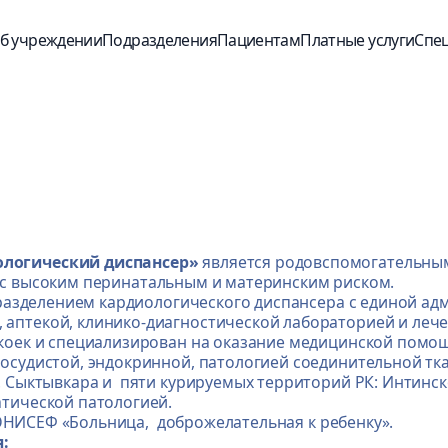
б учреждении
Подразделения
Пациентам
Платные услуги
Спе
ологический диспансер»
является родовспомогательны
 - с высоким перинатальным и материнским риском.
зделением кардиологического диспансера с единой адм
аптекой, клинико-диагностической лабораторией и леч
 коек и специализирован на оказание медицинской пом
сосудистой, эндокринной, патологией соединительной тк
 Сыктывкара и пяти курируемых территорий РК: Интинско
атической патологией.
НИСЕФ «Больница, доброжелательная к ребенку».
: