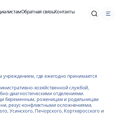
циалистам
Обратная связь
Контакты
м учреждением, где ежегодно принимается
инистративно-хозяйственной службой,
ебно-диагностическими отделениями.
ощи беременным, роженицам и родильницам
ани, резус-конфликтными осложнениями,
го, Усинского, Печорского, Корткеросского и